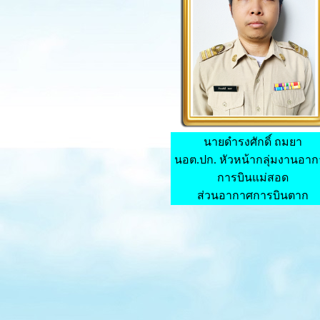
นายดำรงศักดิ์ ถมยา
นอต.ปก. หัวหน้ากลุ่มงานอา
การบินแม่สอด
ส่วนอากาศการบินตาก